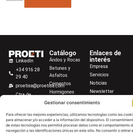
Catálogo
Enlaces de
interés
Áridos y Rocas
LinkedIn
Empresa
Betunes y
+34 916 28
Servicios
Asfaltos
29 40
Noticias
Cementos
proetisa@proetisa.com
Newsletter
Hormigones
Ctra de
Descargas
Suelos
Algete, Av
Gestionar consentimiento
Contacto
Soilmatic
de Tenerife,
Para ofrecer las mejores experiencias, utilizamos tecnologías como las cook
M-106, Km
Centro de ayuda
Aceros
para almacenar y/o acceder a la información del dispositivo. El consentimien
4,1, 28110
Material general
de estas tecnologías nos permitirá procesar datos como el comportamiento 
Algete,
navegación o las identificaciones únicas en este sitio. No consentir o retirar e