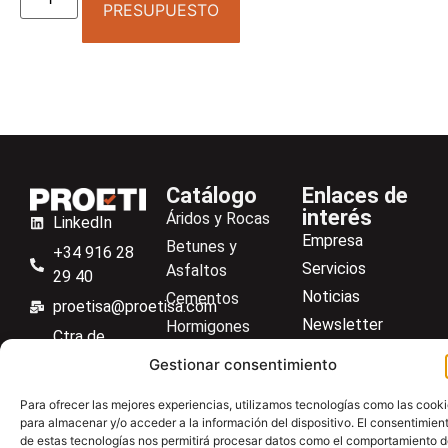
PRESUPUESTO
Catálogo
Enlaces de
interés
Áridos y Rocas
LinkedIn
Empresa
Betunes y
+34 916 28
Servicios
Asfaltos
29 40
Noticias
Cementos
proetisa@proetisa.com
Newsletter
Hormigones
Ctra de
Descargas
Suelos
Algete, Av
Gestionar consentimiento
Contacto
Soilmatic
de Tenerife,
Para ofrecer las mejores experiencias, utilizamos tecnologías como las cook
M-106, Km
Centro de ayuda
Aceros
para almacenar y/o acceder a la información del dispositivo. El consentimien
4,1, 28110
Material general
de estas tecnologías nos permitirá procesar datos como el comportamiento 