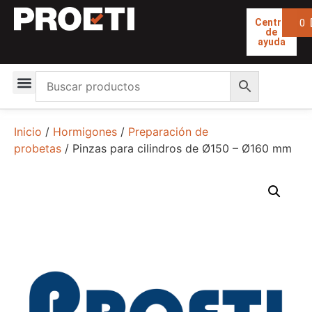
0
Centro
de
ayuda
Inicio
/
Hormigones
/
Preparación de
probetas
/ Pinzas para cilindros de Ø150 – Ø160 mm