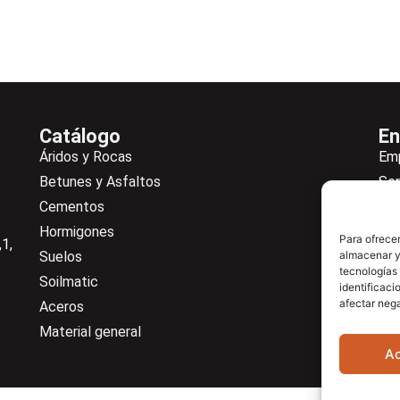
Catálogo
En
Áridos y Rocas
Em
Betunes y Asfaltos
Ser
Cementos
Not
Hormigones
Ne
Para ofrecer
1,
Suelos
almacenar y/
De
tecnologías
Soilmatic
Co
identificaci
afectar nega
Aceros
Cen
Material general
A