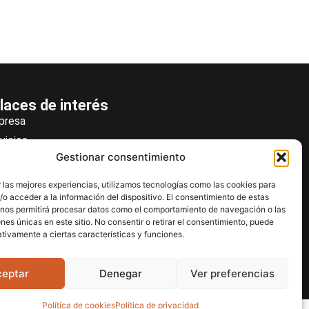
laces de interés
presa
vicios
Gestionar consentimiento
icias
wsletter
 las mejores experiencias, utilizamos tecnologías como las cookies para
o acceder a la información del dispositivo. El consentimiento de estas
scargas
 nos permitirá procesar datos como el comportamiento de navegación o las
ntacto
ones únicas en este sitio. No consentir o retirar el consentimiento, puede
tivamente a ciertas características y funciones.
tro de ayuda
ceptar
Denegar
Ver preferencias
Política de cookies
Política de privacidad