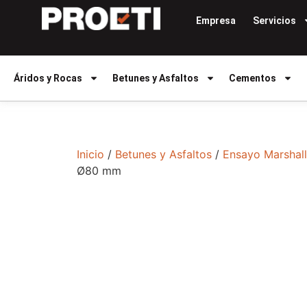
Empresa
Servicios
Áridos y Rocas
Betunes y Asfaltos
Cementos
Inicio
/
Betunes y Asfaltos
/
Ensayo Marshall
Ø80 mm