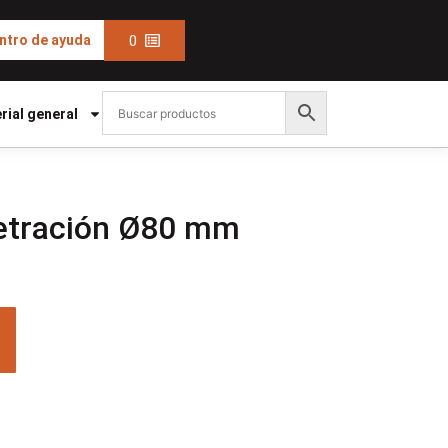
0
ntro de ayuda
rial general
netración Ø80 mm