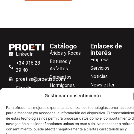
Catálogo
Enlaces de
interés
Áridos y Rocas
LinkedIn
Empresa
Betunes y
+34 916 28
Servicios
Asfaltos
29 40
Noticias
Cementos
proetisa@proetisa.com
Newsletter
Hormigones
Ctra de
Descargas
Suelos
Algete, Av
Gestionar consentimiento
Contacto
Soilmatic
de Tenerife,
Para ofrecer las mejores experiencias, utilizamos tecnologías como las cook
M-106, Km
Centro de ayuda
Aceros
para almacenar y/o acceder a la información del dispositivo. El consentimien
4,1, 28110
de estas tecnologías nos permitirá procesar datos como el comportamiento 
Material general
Algete,
navegación o las identificaciones únicas en este sitio. No consentir o retirar e
consentimiento, puede afectar negativamente a ciertas características y
Madrid