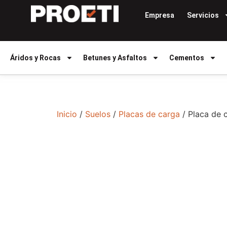
Empresa
Servicios
Áridos y Rocas
Betunes y Asfaltos
Cementos
Inicio
/
Suelos
/
Placas de carga
/ Placa de