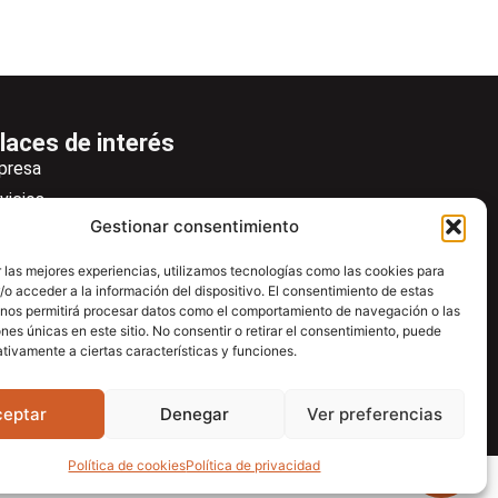
laces de interés
presa
vicios
Gestionar consentimiento
icias
wsletter
 las mejores experiencias, utilizamos tecnologías como las cookies para
o acceder a la información del dispositivo. El consentimiento de estas
scargas
 nos permitirá procesar datos como el comportamiento de navegación o las
ntacto
ones únicas en este sitio. No consentir o retirar el consentimiento, puede
tivamente a ciertas características y funciones.
tro de ayuda
ceptar
Denegar
Ver preferencias
Política de cookies
Política de privacidad