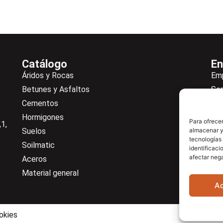
Catálogo
En
Áridos y Rocas
Em
Betunes y Asfaltos
Ser
Cementos
Not
Hormigones
Ne
Para ofrecer
1,
Suelos
almacenar y/
De
tecnologías
Soilmatic
Co
identificaci
afectar nega
Aceros
Cen
Material general
A
okies