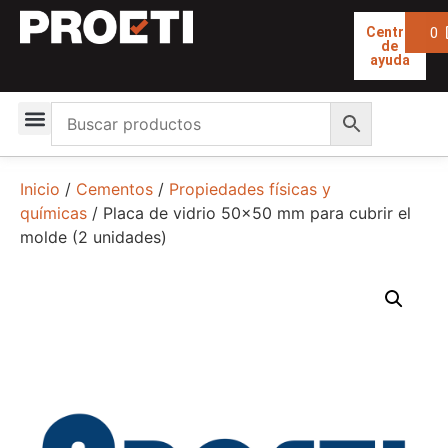
0
Centro
de
ayuda
Inicio
/
Cementos
/
Propiedades físicas y
químicas
/ Placa de vidrio 50×50 mm para cubrir el
molde (2 unidades)