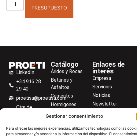
PRESUPUESTO
Catálogo
Enlaces de
interés
Áridos y Rocas
LinkedIn
Empresa
Betunes y
+34 916 28
Servicios
Asfaltos
29 40
Noticias
Cementos
proetisa@proetisa.com
Newsletter
Hormigones
Ctra de
Descargas
Suelos
Algete, Av
Gestionar consentimiento
Contacto
Soilmatic
de Tenerife,
Para ofrecer las mejores experiencias, utilizamos tecnologías como las cook
M-106, Km
Centro de ayuda
Aceros
para almacenar y/o acceder a la información del dispositivo. El consentimien
4,1, 28110