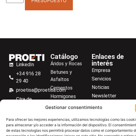
PRESUPUESTO
Catálogo
Enlaces de
interés
Áridos y Rocas
LinkedIn
Empresa
Betunes y
+34 916 28
Servicios
Asfaltos
29 40
Noticias
Cementos
proetisa@proetisa.com
Newsletter
Hormigones
Ctra de
Descargas
Suelos
Algete, Av
Gestionar consentimiento
Contacto
Soilmatic
de Tenerife,
Para ofrecer las mejores experiencias, utilizamos tecnologías como las cook
M-106, Km
Centro de ayuda
Aceros
para almacenar y/o acceder a la información del dispositivo. El consentimien
4,1, 28110
Material general
de estas tecnologías nos permitirá procesar datos como el comportamiento 
Algete,
navegación o las identificaciones únicas en este sitio. No consentir o retirar e