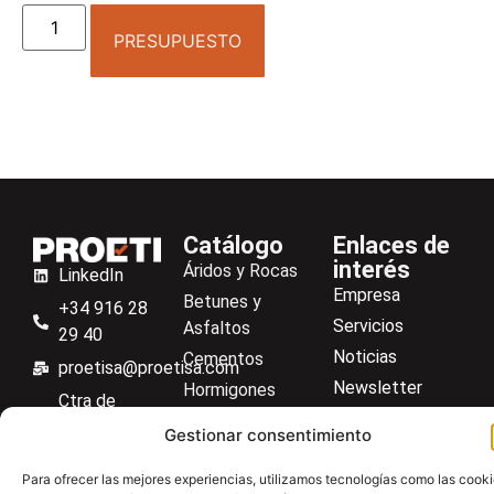
PRESUPUESTO
Catálogo
Enlaces de
interés
Áridos y Rocas
LinkedIn
Empresa
Betunes y
+34 916 28
Servicios
Asfaltos
29 40
Noticias
Cementos
proetisa@proetisa.com
Newsletter
Hormigones
Ctra de
Descargas
Suelos
Algete, Av
Gestionar consentimiento
Contacto
Soilmatic
de Tenerife,
M-106, Km
Centro de ayuda
Para ofrecer las mejores experiencias, utilizamos tecnologías como las cook
Aceros