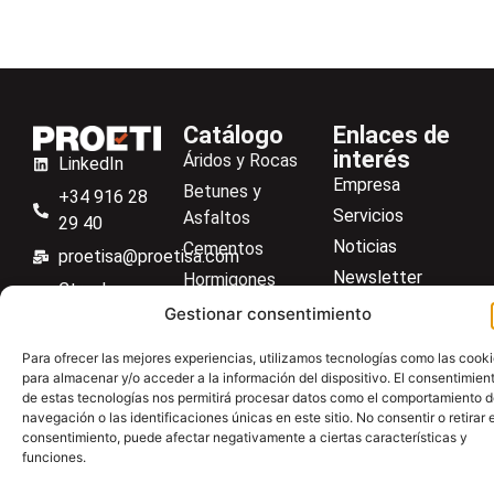
Catálogo
Enlaces de
interés
Áridos y Rocas
LinkedIn
Empresa
Betunes y
+34 916 28
Servicios
Asfaltos
29 40
Noticias
Cementos
proetisa@proetisa.com
Newsletter
Hormigones
Ctra de
Descargas
Suelos
Gestionar consentimiento
Algete, Av
Contacto
Soilmatic
de Tenerife,
Para ofrecer las mejores experiencias, utilizamos tecnologías como las cook
M-106, Km
Centro de ayuda
Aceros
para almacenar y/o acceder a la información del dispositivo. El consentimien
4,1, 28110
de estas tecnologías nos permitirá procesar datos como el comportamiento 
Material general
navegación o las identificaciones únicas en este sitio. No consentir o retirar e
Algete,
consentimiento, puede afectar negativamente a ciertas características y
Madrid
funciones.