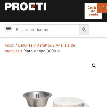
0
Centro
de
ayuda
Inicio
/
Betunes y Asfaltos
/
Análisis de
mezclas
/ Plato y tapa 3000 g