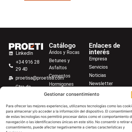
Catálogo
Enlaces de
interés
Áridos y Rocas
LinkedIn
Empresa
Betunes y
+34 916 28
Servicios
Asfaltos
29 40
Noticias
Cementos
proetisa@proetisa.com
Newsletter
Hormigones
Ctra de
Descargas
Suelos
Algete, Av
Gestionar consentimiento
Contacto
Soilmatic
de Tenerife,
Para ofrecer las mejores experiencias, utilizamos tecnologías como las cook
M-106, Km
Centro de ayuda
Aceros
para almacenar y/o acceder a la información del dispositivo. El consentimien
4,1, 28110
de estas tecnologías nos permitirá procesar datos como el comportamiento 
Material general
Algete,
navegación o las identificaciones únicas en este sitio. No consentir o retirar e
consentimiento, puede afectar negativamente a ciertas características y
Madrid