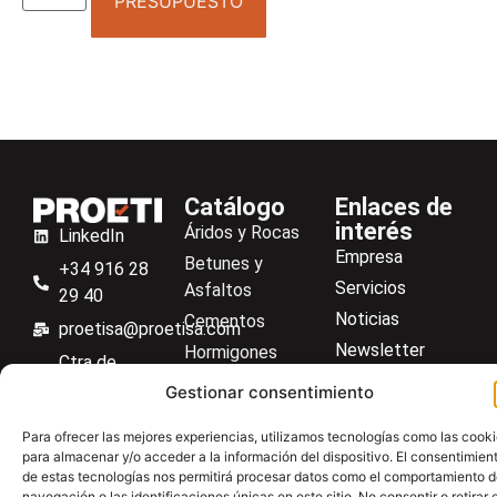
PRESUPUESTO
Catálogo
Enlaces de
interés
Áridos y Rocas
LinkedIn
Empresa
Betunes y
+34 916 28
Servicios
Asfaltos
29 40
Noticias
Cementos
proetisa@proetisa.com
Newsletter
Hormigones
Ctra de
Descargas
Suelos
Algete, Av
Gestionar consentimiento
Contacto
Soilmatic
de Tenerife,
Para ofrecer las mejores experiencias, utilizamos tecnologías como las cook
M-106, Km
Centro de ayuda
Aceros
para almacenar y/o acceder a la información del dispositivo. El consentimien
4,1, 28110
Material general
de estas tecnologías nos permitirá procesar datos como el comportamiento 
Algete,
navegación o las identificaciones únicas en este sitio. No consentir o retirar e