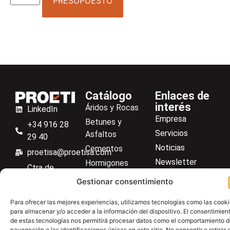
PRESUPUESTO
Catálogo
Enlaces de
interés
Áridos y Rocas
LinkedIn
Empresa
Betunes y
+34 916 28
Servicios
Asfaltos
29 40
Noticias
Cementos
proetisa@proetisa.com
Newsletter
Hormigones
Ctra de
Descargas
Suelos
Algete, Av
Gestionar consentimiento
Contacto
Soilmatic
de Tenerife,
Para ofrecer las mejores experiencias, utilizamos tecnologías como las cook
M-106, Km
Centro de ayuda
Aceros
para almacenar y/o acceder a la información del dispositivo. El consentimien
4,1, 28110
Material general
de estas tecnologías nos permitirá procesar datos como el comportamiento 
Algete,
navegación o las identificaciones únicas en este sitio. No consentir o retirar e