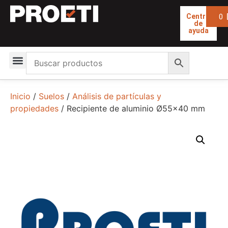
0
Centro
de
ayuda
Inicio
/
Suelos
/
Análisis de partículas y
propiedades
/ Recipiente de aluminio Ø55×40 mm