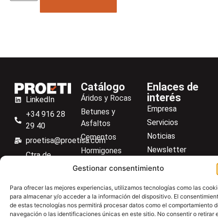
Catálogo
Enlaces de
interés
Áridos y Rocas
LinkedIn
Empresa
Betunes y
+34 916 28
Servicios
Asfaltos
29 40
Noticias
Cementos
proetisa@proetisa.com
Newsletter
Hormigones
Ctra de
Descargas
Suelos
Algete, Av
Gestionar consentimiento
Contacto
Soilmatic
de Tenerife,
Para ofrecer las mejores experiencias, utilizamos tecnologías como las cook
M-106, Km
Centro de ayuda
Aceros
para almacenar y/o acceder a la información del dispositivo. El consentimien
4,1, 28110
Material general
de estas tecnologías nos permitirá procesar datos como el comportamiento 
Algete,
navegación o las identificaciones únicas en este sitio. No consentir o retirar e