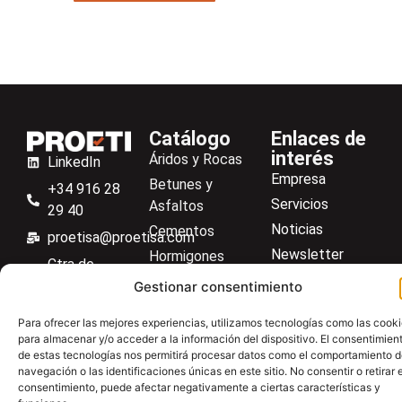
Catálogo
Enlaces de
interés
Áridos y Rocas
LinkedIn
Empresa
Betunes y
+34 916 28
Servicios
Asfaltos
29 40
Noticias
Cementos
proetisa@proetisa.com
Newsletter
Hormigones
Ctra de
Descargas
Suelos
Algete, Av
Gestionar consentimiento
Contacto
Soilmatic
de Tenerife,
Para ofrecer las mejores experiencias, utilizamos tecnologías como las cook
M-106, Km
Centro de ayuda
Aceros
para almacenar y/o acceder a la información del dispositivo. El consentimien
4,1, 28110
de estas tecnologías nos permitirá procesar datos como el comportamiento 
Material general
Algete,
navegación o las identificaciones únicas en este sitio. No consentir o retirar e
consentimiento, puede afectar negativamente a ciertas características y
Madrid