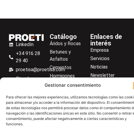
Catálogo
Enlaces de
interés
Áridos y Rocas
LinkedIn
Empresa
Betunes y
+34 916 28
Servicios
Asfaltos
29 40
Noticias
Cementos
proetisa@proetisa.com
Newsletter
Hormigones
Ctra de
Descargas
Suelos
Gestionar consentimiento
Algete, Av
Contacto
Soilmatic
de Tenerife,
Para ofrecer las mejores experiencias, utilizamos tecnologías como las cook
M-106, Km
Centro de ayuda
Aceros
para almacenar y/o acceder a la información del dispositivo. El consentimien
4,1, 28110
de estas tecnologías nos permitirá procesar datos como el comportamiento 
Material general
navegación o las identificaciones únicas en este sitio. No consentir o retirar e
Algete,
consentimiento, puede afectar negativamente a ciertas características y
Madrid
funciones.