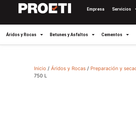
Empresa
Servicios
Áridos y Rocas
Betunes y Asfaltos
Cementos
Inicio
/
Áridos y Rocas
/
Preparación y seca
750 L