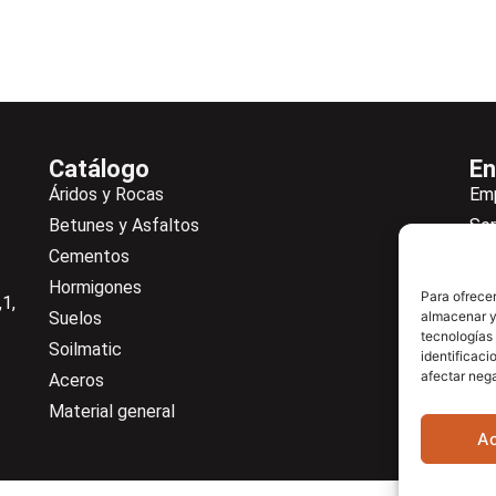
Catálogo
En
Áridos y Rocas
Em
Betunes y Asfaltos
Ser
Cementos
Not
Hormigones
Ne
Para ofrecer
1,
Suelos
almacenar y/
De
tecnologías
Soilmatic
Co
identificaci
afectar nega
Aceros
Cen
Material general
A