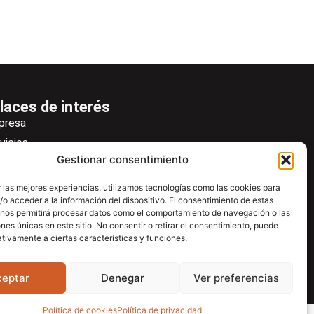
laces de interés
presa
vicios
Gestionar consentimiento
icias
wsletter
 las mejores experiencias, utilizamos tecnologías como las cookies para
o acceder a la información del dispositivo. El consentimiento de estas
scargas
 nos permitirá procesar datos como el comportamiento de navegación o las
ntacto
ones únicas en este sitio. No consentir o retirar el consentimiento, puede
tivamente a ciertas características y funciones.
tro de ayuda
ceptar
Denegar
Ver preferencias
Política de cookies
Política de privacidad