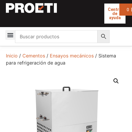
0
Centro
de
ayuda
Inicio
/
Cementos
/
Ensayos mecánicos
/ Sistema
para refrigeración de agua