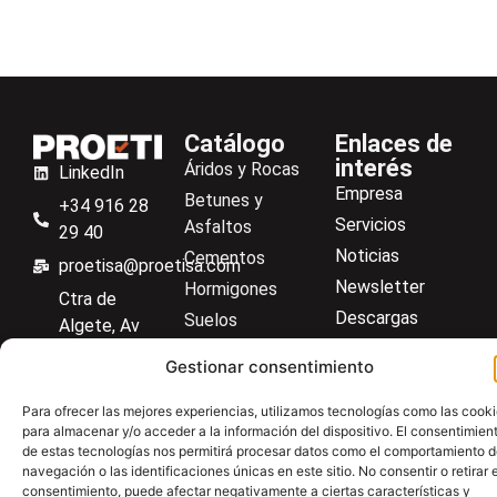
Catálogo
Enlaces de
interés
Áridos y Rocas
LinkedIn
Empresa
Betunes y
+34 916 28
Servicios
Asfaltos
29 40
Noticias
Cementos
proetisa@proetisa.com
Newsletter
Hormigones
Ctra de
Descargas
Suelos
Algete, Av
Contacto
Soilmatic
de Tenerife,
Gestionar consentimiento
M-106, Km
Centro de ayuda
Aceros
4,1, 28110
Material general
Para ofrecer las mejores experiencias, utilizamos tecnologías como las cook
Algete,
para almacenar y/o acceder a la información del dispositivo. El consentimien
de estas tecnologías nos permitirá procesar datos como el comportamiento 
Madrid
navegación o las identificaciones únicas en este sitio. No consentir o retirar e
consentimiento, puede afectar negativamente a ciertas características y