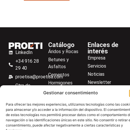
Catálogo
Enlaces de
interés
Áridos y Rocas
LinkedIn
Empresa
Betunes y
+34 916 28
Servicios
Asfaltos
29 40
Noticias
Cementos
proetisa@proetisa.com
Newsletter
Hormigones
Ctra de
Descargas
Suelos
Algete, Av
Gestionar consentimiento
Contacto
Soilmatic
de Tenerife,
Para ofrecer las mejores experiencias, utilizamos tecnologías como las cook
M-106, Km
Centro de ayuda
Aceros
para almacenar y/o acceder a la información del dispositivo. El consentimien
4,1, 28110
de estas tecnologías nos permitirá procesar datos como el comportamiento 
Material general
Algete,
navegación o las identificaciones únicas en este sitio. No consentir o retirar e
consentimiento, puede afectar negativamente a ciertas características y
Madrid