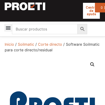
0
Centro
de
ayuda
Inicio
/
Soilmatic
/
Corte directo
/ Software Soilmatic
para corte directo/residual