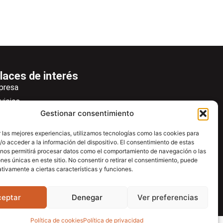
laces de interés
presa
vicios
Gestionar consentimiento
icias
wsletter
 las mejores experiencias, utilizamos tecnologías como las cookies para
o acceder a la información del dispositivo. El consentimiento de estas
scargas
 nos permitirá procesar datos como el comportamiento de navegación o las
ntacto
ones únicas en este sitio. No consentir o retirar el consentimiento, puede
tivamente a ciertas características y funciones.
tro de ayuda
ceptar
Denegar
Ver preferencias
Política de cookies
Política de privacidad