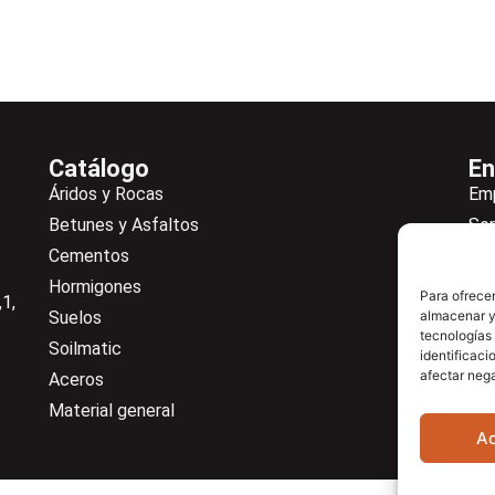
Catálogo
En
Áridos y Rocas
Em
Betunes y Asfaltos
Ser
Cementos
Not
Hormigones
Ne
Para ofrecer
1,
Suelos
almacenar y/
De
tecnologías
Soilmatic
Co
identificaci
afectar nega
Aceros
Cen
Material general
A