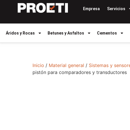
Empresa
Servicios
Áridos y Rocas
Betunes y Asfaltos
Cementos
Inicio
/
Material general
/
Sistemas y sensor
pistón para comparadores y transductores