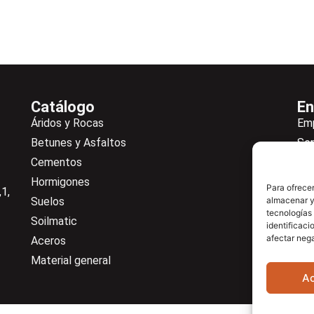
Catálogo
En
Áridos y Rocas
Em
Betunes y Asfaltos
Ser
Cementos
Not
Hormigones
Ne
Para ofrecer
1,
Suelos
almacenar y/
De
tecnologías
Soilmatic
Co
identificaci
afectar nega
Aceros
Cen
Material general
A