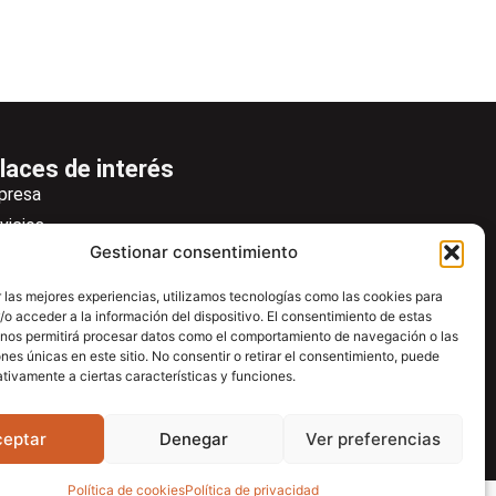
laces de interés
presa
vicios
Gestionar consentimiento
icias
wsletter
 las mejores experiencias, utilizamos tecnologías como las cookies para
o acceder a la información del dispositivo. El consentimiento de estas
scargas
 nos permitirá procesar datos como el comportamiento de navegación o las
ntacto
ones únicas en este sitio. No consentir o retirar el consentimiento, puede
tivamente a ciertas características y funciones.
tro de ayuda
ceptar
Denegar
Ver preferencias
Política de cookies
Política de privacidad