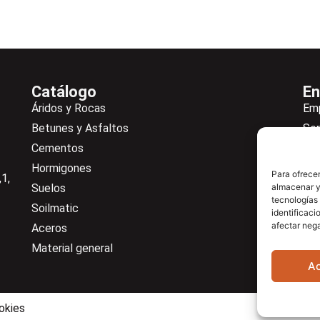
Catálogo
En
Áridos y Rocas
Em
Betunes y Asfaltos
Ser
Cementos
Not
Hormigones
Ne
Para ofrecer
1,
Suelos
almacenar y/
De
tecnologías
Soilmatic
Co
identificaci
afectar nega
Aceros
Cen
Material general
A
okies