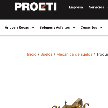
Empresa
Servicios
Áridos y Rocas
Betunes y Asfaltos
Cementos
Inicio
/
Suelos
/
Mecánica de suelos
/ Troqu