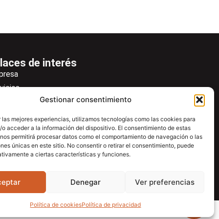
laces de interés
presa
vicios
Gestionar consentimiento
icias
wsletter
 las mejores experiencias, utilizamos tecnologías como las cookies para
o acceder a la información del dispositivo. El consentimiento de estas
scargas
 nos permitirá procesar datos como el comportamiento de navegación o las
ntacto
ones únicas en este sitio. No consentir o retirar el consentimiento, puede
tivamente a ciertas características y funciones.
tro de ayuda
ceptar
Denegar
Ver preferencias
Política de cookies
Política de privacidad