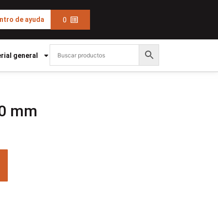
0
ntro de ayuda
rial general
50 mm