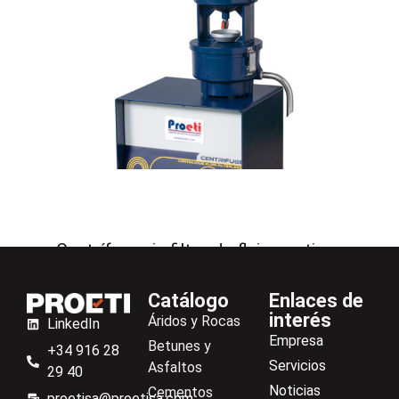
Centrífuga sin filtro de flujo continuo
Catálogo
Enlaces de
interés
Áridos y Rocas
LinkedIn
Empresa
Betunes y
+34 916 28
Servicios
Asfaltos
29 40
Noticias
Cementos
proetisa@proetisa.com