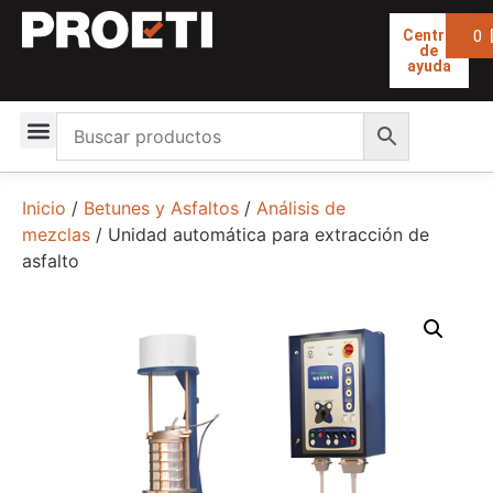
0
Centro
de
ayuda
Inicio
/
Betunes y Asfaltos
/
Análisis de
mezclas
/ Unidad automática para extracción de
asfalto