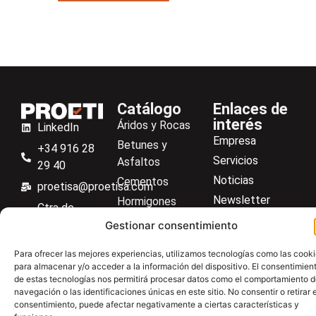
Catálogo
Enlaces de
interés
Áridos y Rocas
LinkedIn
Empresa
Betunes y
+34 916 28
Servicios
Asfaltos
29 40
Noticias
Cementos
proetisa@proetisa.com
Newsletter
Hormigones
Ctra de
Descargas
Suelos
Algete, Av
Gestionar consentimiento
Contacto
Soilmatic
de Tenerife,
Para ofrecer las mejores experiencias, utilizamos tecnologías como las cook
M-106, Km
Centro de ayuda
Aceros
para almacenar y/o acceder a la información del dispositivo. El consentimien
4,1, 28110
de estas tecnologías nos permitirá procesar datos como el comportamiento 
Material general
Algete,
navegación o las identificaciones únicas en este sitio. No consentir o retirar e
consentimiento, puede afectar negativamente a ciertas características y
Madrid