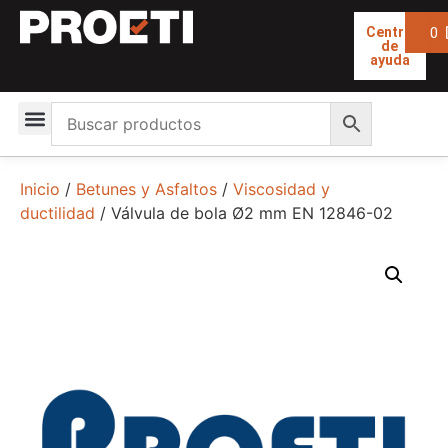
0
Centro
de
ayuda
Inicio
/
Betunes y Asfaltos
/
Viscosidad y
ductilidad
/ Válvula de bola Ø2 mm EN 12846-02