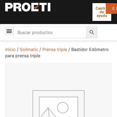
0
Centro
de
ayuda
Inicio
/
Soilmatic
/
Prensa triple
/ Bastidor Edómetro
para prensa triple