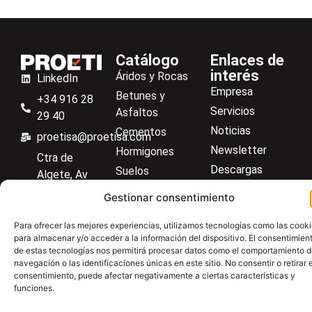
Catálogo
Enlaces de
interés
Áridos y Rocas
LinkedIn
Empresa
Betunes y
+34 916 28
Servicios
Asfaltos
29 40
Noticias
Cementos
proetisa@proetisa.com
Newsletter
Hormigones
Ctra de
Descargas
Suelos
Algete, Av
Contacto
Soilmatic
de Tenerife,
Gestionar consentimiento
M-106, Km
Centro de ayuda
Aceros
4,1, 28110
Para ofrecer las mejores experiencias, utilizamos tecnologías como las cook
Material general
para almacenar y/o acceder a la información del dispositivo. El consentimien
Algete,
de estas tecnologías nos permitirá procesar datos como el comportamiento 
Madrid
navegación o las identificaciones únicas en este sitio. No consentir o retirar e
consentimiento, puede afectar negativamente a ciertas características y
funciones.