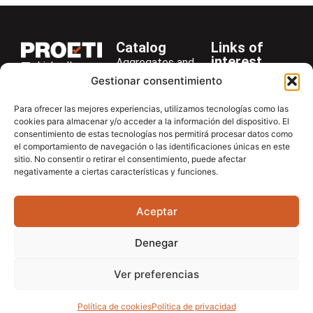
Catalog
Links of
interest
Aggregates and
LinkedIn
Company
Rocks
Gestionar consentimiento
+34 916 28
Services
Bitumen and
29 40
Para ofrecer las mejores experiencias, utilizamos tecnologías como las
Asphalt
News
cookies para almacenar y/o acceder a la información del dispositivo. El
proetisa@proetisa.com
consentimiento de estas tecnologías nos permitirá procesar datos como
Cements
Newsletter
Ctra de
el comportamiento de navegación o las identificaciones únicas en este
Concrete
Download
sitio. No consentir o retirar el consentimiento, puede afectar
Algete, Av
negativamente a ciertas características y funciones.
Soils
Contac
de Tenerife,
Soilmatic
M-106, Km
Aceptar
4,1, 28110
Steels
Algete,
General
Denegar
Madrid
Equipment
Ver preferencias
Política de cookies
Política de privacidad
Aviso Legal
Política de privacidad
Política de cookies