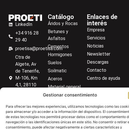
Carro de transporte con dos alturas
Catálogo
Enlaces de
interés
Áridos y Rocas
LinkedIn
Empresa
Betunes y
+34 916 28
Servicios
Asfaltos
29 40
Noticias
Cementos
proetisa@proetisa.com
Newsletter
Hormigones
Ctra de
Descargas
Suelos
Algete, Av
Contacto
Soilmatic
de Tenerife,
M-106, Km
Centro de ayuda
Aceros
4,1, 28110
Material general
Algete,
Gestionar consentimiento
Madrid
Para ofrecer las mejores experiencias, utilizamos tecnologías como las cook
para almacenar y/o acceder a la información del dispositivo. El consentimien
de estas tecnologías nos permitirá procesar datos como el comportamiento 
navegación o las identificaciones únicas en este sitio. No consentir o retirar e
Aviso Legal
Política de privacidad
Política de cookies
consentimiento, puede afectar negativamente a ciertas características y