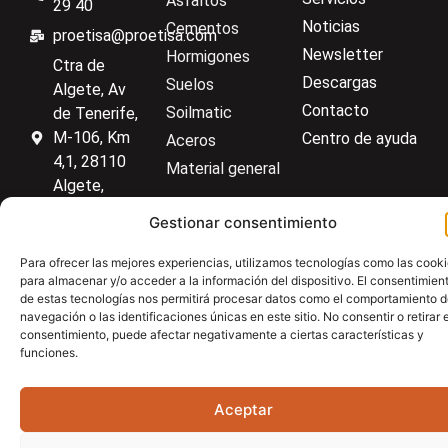
Asfaltos
Carro de transporte
29 40
Noticias
Cementos
proetisa@proetisa.com
Newsletter
Hormigones
Ctra de
Descargas
Suelos
Algete, Av
Contacto
Soilmatic
de Tenerife,
M-106, Km
Centro de ayuda
Aceros
4,1, 28110
Material general
Algete,
Madrid
Gestionar consentimiento
Para ofrecer las mejores experiencias, utilizamos tecnologías como las cook
para almacenar y/o acceder a la información del dispositivo. El consentimien
Aviso Legal
Política de privacidad
Política de cookies
de estas tecnologías nos permitirá procesar datos como el comportamiento 
navegación o las identificaciones únicas en este sitio. No consentir o retirar e
consentimiento, puede afectar negativamente a ciertas características y
funciones.
Aceptar