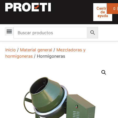
0
Centro
de
ayuda
Inicio
/
Material general
/
Mezcladoras y
hormigoneras
/ Hormigoneras