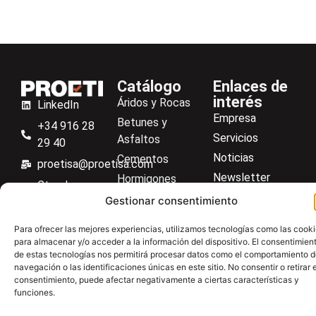
Catálogo
Enlaces de
interés
Áridos y Rocas
LinkedIn
Empresa
Betunes y
+34 916 28
Servicios
Asfaltos
29 40
Noticias
Cementos
proetisa@proetisa.com
Newsletter
Hormigones
Ctra de
Descargas
Suelos
Gestionar consentimiento
Algete, Av
Contacto
Soilmatic
de Tenerife,
Para ofrecer las mejores experiencias, utilizamos tecnologías como las cook
M-106, Km
Centro de ayuda
Aceros
para almacenar y/o acceder a la información del dispositivo. El consentimien
4,1, 28110
de estas tecnologías nos permitirá procesar datos como el comportamiento 
Material general
navegación o las identificaciones únicas en este sitio. No consentir o retirar e
Algete,
consentimiento, puede afectar negativamente a ciertas características y
Madrid
funciones.