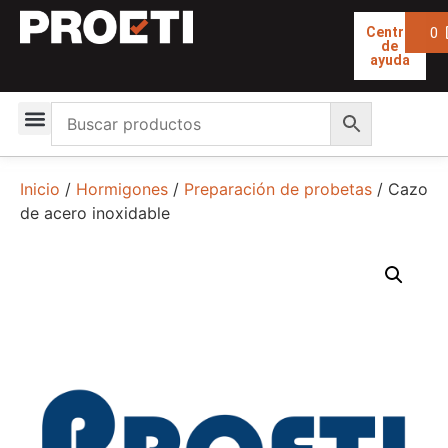
0
Centro
de
ayuda
Inicio
/
Hormigones
/
Preparación de probetas
/ Cazo
de acero inoxidable