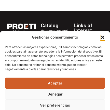
Catalog
Links of
interest
Aggregates and
LinkedIn
Company
Rocks
Gestionar consentimiento
+34 916 28
Services
Bitumen and
29 40
Para ofrecer las mejores experiencias, utilizamos tecnologías como las
Asphalt
News
cookies para almacenar y/o acceder a la información del dispositivo. El
proetisa@proetisa.com
consentimiento de estas tecnologías nos permitirá procesar datos como
Cements
Newsletter
Ctra de
el comportamiento de navegación o las identificaciones únicas en este
Concrete
Download
sitio. No consentir o retirar el consentimiento, puede afectar
Algete, Av
negativamente a ciertas características y funciones.
Soils
Contac
de Tenerife,
Soilmatic
M-106, Km
Aceptar
4,1, 28110
Steels
Algete,
General
Denegar
Madrid
Equipment
Ver preferencias