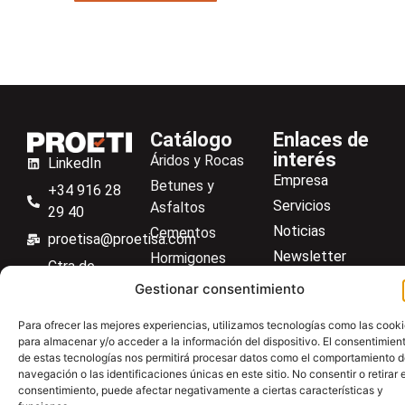
Catálogo
Enlaces de
interés
Áridos y Rocas
LinkedIn
Empresa
Betunes y
+34 916 28
Servicios
Asfaltos
29 40
Noticias
Cementos
proetisa@proetisa.com
Newsletter
Hormigones
Ctra de
Descargas
Suelos
Algete, Av
Gestionar consentimiento
Contacto
Soilmatic
de Tenerife,
Para ofrecer las mejores experiencias, utilizamos tecnologías como las cook
M-106, Km
Centro de ayuda
Aceros
para almacenar y/o acceder a la información del dispositivo. El consentimien
4,1, 28110
de estas tecnologías nos permitirá procesar datos como el comportamiento 
Material general
Algete,
navegación o las identificaciones únicas en este sitio. No consentir o retirar e
consentimiento, puede afectar negativamente a ciertas características y
Madrid