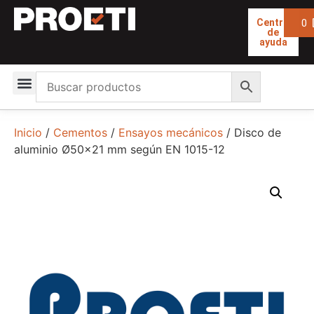
0
Centro
de
ayuda
Inicio
/
Cementos
/
Ensayos mecánicos
/ Disco de
aluminio Ø50×21 mm según EN 1015-12