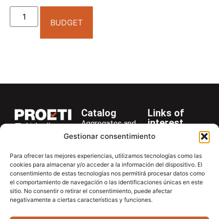
BUDGET
Catalog
Links of
interest
Aggregates and
LinkedIn
Company
Rocks
Gestionar consentimiento
+34 916 28
Services
Bitumen and
29 40
Para ofrecer las mejores experiencias, utilizamos tecnologías como las
Asphalt
News
cookies para almacenar y/o acceder a la información del dispositivo. El
proetisa@proetisa.com
consentimiento de estas tecnologías nos permitirá procesar datos como
Cements
Newsletter
Ctra de
el comportamiento de navegación o las identificaciones únicas en este
Concrete
Download
sitio. No consentir o retirar el consentimiento, puede afectar
Algete, Av
negativamente a ciertas características y funciones.
Soils
Contac
de Tenerife,
Soilmatic
M-106, Km