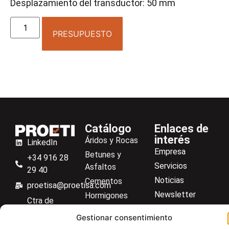
Desplazamiento del transductor: 50 mm
PRESUPUESTO
Catálogo
Enlaces de
interés
Áridos y Rocas
LinkedIn
Empresa
Betunes y
+34 916 28
Servicios
Asfaltos
29 40
Noticias
Cementos
proetisa@proetisa.com
Newsletter
Hormigones
Ctra de
Descargas
Suelos
Algete, Av
Gestionar consentimiento
Contacto
Soilmatic
de Tenerife,