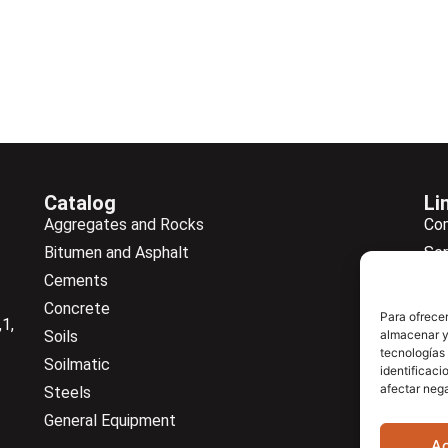
Catalog
Li
Aggregates and Rocks
Co
Bitumen and Asphalt
Ser
Cements
Ne
Concrete
Ne
Para ofrecer
1,
Soils
almacenar y/
Do
tecnologías
Soilmatic
Co
identificaci
afectar nega
Steels
General Equipment
A