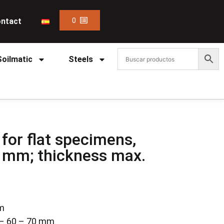
0
ntact
Soilmatic
Steels
for flat specimens,
 mm; thickness max.
mm
 – 60 – 70 mm