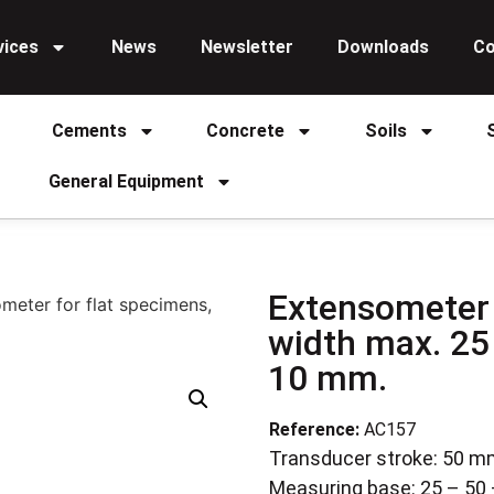
vices
News
Newsletter
Downloads
Co
Cements
Concrete
Soils
General Equipment
Extensometer 
meter for flat specimens,
width max. 25
10 mm.
Reference:
AC157
Transducer stroke: 50 
Measuring base: 25 – 50