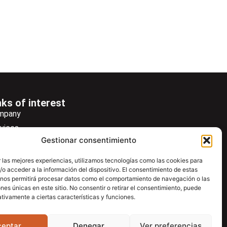
nks of interest
mpany
vices
Gestionar consentimiento
ws
wsletter
 las mejores experiencias, utilizamos tecnologías como las cookies para
o acceder a la información del dispositivo. El consentimiento de estas
wnload
 nos permitirá procesar datos como el comportamiento de navegación o las
ntac
ones únicas en este sitio. No consentir o retirar el consentimiento, puede
tivamente a ciertas características y funciones.
ceptar
Denegar
Ver preferencias