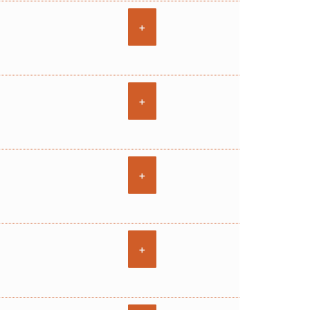
+
+
+
+