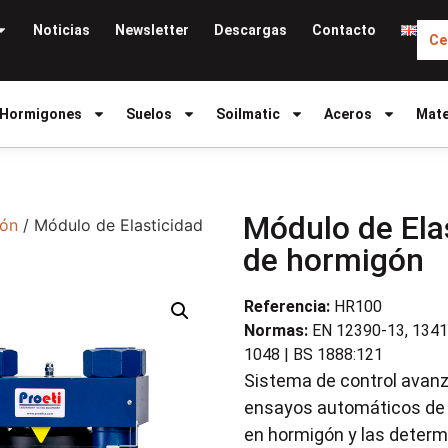
Noticias
Newsletter
Descargas
Contacto
Ce
Hormigones
Suelos
Soilmatic
Aceros
Mate
Módulo de Ela
ión
/ Módulo de Elasticidad
de hormigón
Referencia:
HR100
Normas:
EN 12390-13, 1341
1048 | BS 1888:121
Sistema de control avanz
ensayos automáticos de c
en hormigón y las determ