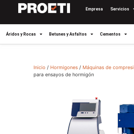
Empresa
Servicios
Áridos y Rocas
Betunes y Asfaltos
Cementos
Inicio
/
Hormigones
/
Máquinas de compres
para ensayos de hormigón