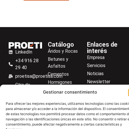
Catálogo
Enlaces de
interés
Áridos y Rocas
LinkedIn
Empresa
Betunes y
+34 916 28
Servicios
Asfaltos
29 40
Noticias
Cementos
proetisa@proetisa.com
Newsletter
Hormigones
Ctra de
Descargas
Suelos
Algete, Av
Gestionar consentimiento
Contacto
Soilmatic
de Tenerife,
Para ofrecer las mejores experiencias, utilizamos tecnologías como las cook
M-106, Km
Centro de ayuda
Aceros
para almacenar y/o acceder a la información del dispositivo. El consentimien
4,1, 28110
de estas tecnologías nos permitirá procesar datos como el comportamiento 
Material general
Algete,
navegación o las identificaciones únicas en este sitio. No consentir o retirar e
consentimiento, puede afectar negativamente a ciertas características y
Madrid