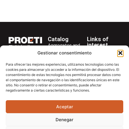
Catalog
Links of
interest
Aggregates and
LinkedIn
Company
Rocks
Gestionar consentimiento
+34 916 28
Services
Bitumen and
29 40
Para ofrecer las mejores experiencias, utilizamos tecnologías como las
Asphalt
News
cookies para almacenar y/o acceder a la información del dispositivo. El
proetisa@proetisa.com
consentimiento de estas tecnologías nos permitirá procesar datos como
Cements
Newsletter
Ctra de
el comportamiento de navegación o las identificaciones únicas en este
Concrete
Download
sitio. No consentir o retirar el consentimiento, puede afectar
Algete, Av
negativamente a ciertas características y funciones.
Soils
Contac
de Tenerife,
Soilmatic
M-106, Km
Aceptar
4,1, 28110
Steels
Algete,
General
Denegar
Madrid
Equipment