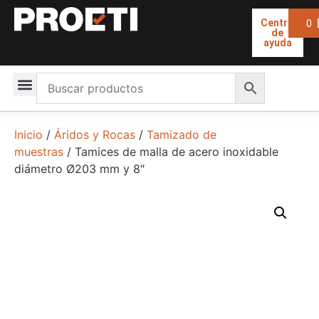
0
Centro
de
ayuda
Inicio
/
Áridos y Rocas
/
Tamizado de
muestras
/ Tamices de malla de acero inoxidable
diámetro Ø203 mm y 8″