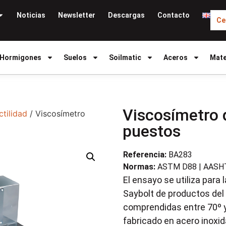
Noticias
Newsletter
Descargas
Contacto
Ce
Hormigones
Suelos
Soilmatic
Aceros
Mate
Viscosímetro d
ctilidad
/ Viscosímetro
puestos
Referencia:
BA283
Normas:
ASTM D88 | AASH
El ensayo se utiliza para
Saybolt de productos del
comprendidas entre 70º y 
fabricado en acero inoxi