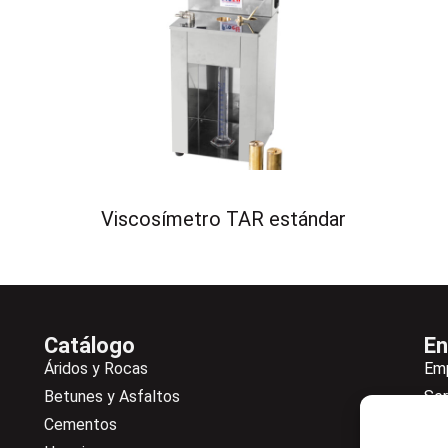
Viscosímetro TAR estándar
Catálogo
En
Áridos y Rocas
Em
Betunes y Asfaltos
Ser
Cementos
Not