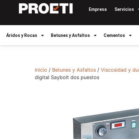
Empresa
Servicios
Áridos y Rocas
Betunes y Asfaltos
Cementos
Inicio
/
Betunes y Asfaltos
/
Viscosidad y du
digital Saybolt dos puestos