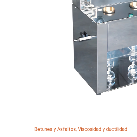
Betunes y Asfaltos
,
Viscosidad y ductilidad