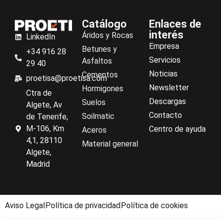
Permeabilidad de carga constante
Catálogo
Enlaces de
interés
Áridos y Rocas
LinkedIn
Empresa
Betunes y
+34 916 28
Servicios
Asfaltos
29 40
Noticias
Cementos
proetisa@proetisa.com
Newsletter
Hormigones
Ctra de
Descargas
Suelos
Algete, Av
Contacto
Soilmatic
de Tenerife,
M-106, Km
Centro de ayuda
Aceros
4,1, 28110
Material general
Algete,
Madrid
Aviso Legal
Política de privacidad
Política de cookies