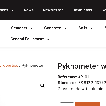
vices
News
Newsletter
Downloads
Co
Cements
Concrete
Soils
General Equipment
Pyknometer w
properties
/ Pyknometer
Reference:
AR101
Standards:
BS 812:2, 1377:
Glass made with alumini