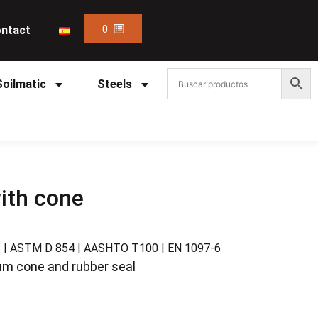
0
ntact
Soilmatic
Steels
ith cone
2 | ASTM D 854 | AASHTO T100 | EN 1097-6
um cone and rubber seal