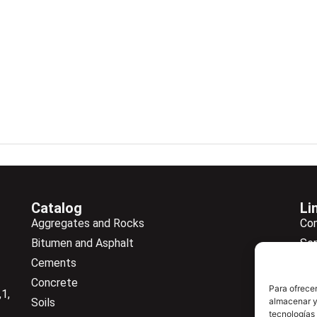
Catalog
Li
Aggregates and Rocks
Co
Bitumen and Asphalt
Ser
Cements
Ne
Concrete
Ne
Para ofrecer
1,
Soils
almacenar y/
Do
tecnologías