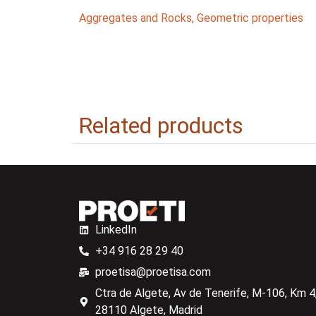
Aggregates and Rocks
,
Geometric properties
Related products
LinkedIn
+34 916 28 29 40
proetisa@proetisa.com
Ctra de Algete, Av de Tenerife, M-106, Km 4,
28110 Algete, Madrid