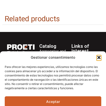
Related products
Catalog
Links of
interest
Aggregates and
LinkedIn
Company
Rocks
Gestionar consentimiento
+34 916 28
Services
Bitumen and
29 40
Para ofrecer las mejores experiencias, utilizamos tecnologías como las
Asphalt
News
cookies para almacenar y/o acceder a la información del dispositivo. El
proetisa@proetisa.com
consentimiento de estas tecnologías nos permitirá procesar datos como
Cements
Newsletter
Ctra de
el comportamiento de navegación o las identificaciones únicas en este
Concrete
Download
sitio. No consentir o retirar el consentimiento, puede afectar
Algete, Av
negativamente a ciertas características y funciones.
Soils
Contac
de Tenerife,
Soilmatic
M-106, Km
Aceptar
4,1, 28110
Steels