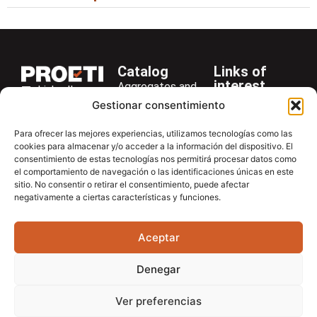
Catalog
Links of
interest
Aggregates and
LinkedIn
Company
Rocks
Gestionar consentimiento
+34 916 28
Services
Bitumen and
29 40
Para ofrecer las mejores experiencias, utilizamos tecnologías como las
Asphalt
News
cookies para almacenar y/o acceder a la información del dispositivo. El
proetisa@proetisa.com
consentimiento de estas tecnologías nos permitirá procesar datos como
Cements
Newsletter
Ctra de
el comportamiento de navegación o las identificaciones únicas en este
Concrete
Download
sitio. No consentir o retirar el consentimiento, puede afectar
Algete, Av
negativamente a ciertas características y funciones.
Soils
Contac
de Tenerife,
Soilmatic
M-106, Km
Aceptar
4,1, 28110
Steels
Algete,
General
Denegar
Madrid
Equipment
Ver preferencias