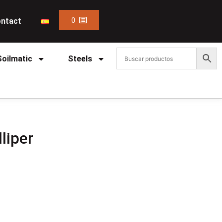
0
ntact
Soilmatic
Steels
liper