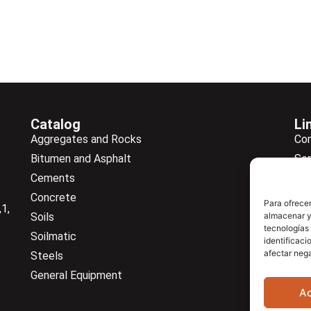
Catalog
Li
Aggregates and Rocks
Co
Bitumen and Asphalt
Ser
Cements
Ne
Concrete
Ne
Para ofrecer
1,
Soils
almacenar y/
Do
tecnologías
Soilmatic
Co
identificaci
afectar nega
Steels
General Equipment
A