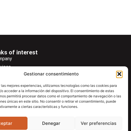
nks of interest
mpany
vices
Gestionar consentimiento
ws
wsletter
 las mejores experiencias, utilizamos tecnologías como las cookies para
o acceder a la información del dispositivo. El consentimiento de estas
wnload
 nos permitirá procesar datos como el comportamiento de navegación o las
ntac
ones únicas en este sitio. No consentir o retirar el consentimiento, puede
tivamente a ciertas características y funciones.
ceptar
Denegar
Ver preferencias