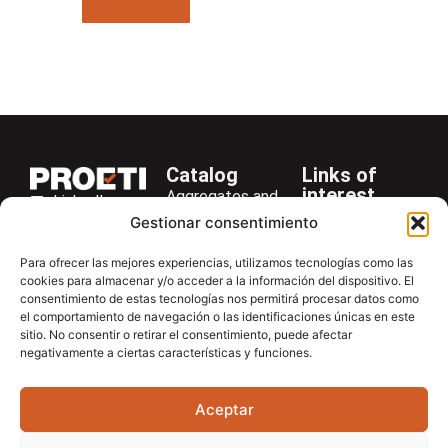
Catalog
Links of
interest
Aggregates and
LinkedIn
Company
Rocks
Gestionar consentimiento
+34 916 28
Services
Bitumen and
29 40
Para ofrecer las mejores experiencias, utilizamos tecnologías como las
Asphalt
News
cookies para almacenar y/o acceder a la información del dispositivo. El
proetisa@proetisa.com
consentimiento de estas tecnologías nos permitirá procesar datos como
Cements
Newsletter
Ctra de
el comportamiento de navegación o las identificaciones únicas en este
Concrete
Download
sitio. No consentir o retirar el consentimiento, puede afectar
Algete, Av
negativamente a ciertas características y funciones.
Soils
Contac
de Tenerife,
Soilmatic
M-106, Km
Aceptar
4,1, 28110
Steels
Algete,
General