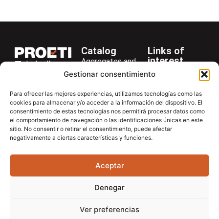
Catalog
Links of
interest
Aggregates and
LinkedIn
Company
Rocks
Gestionar consentimiento
+34 916 28
Services
Bitumen and
29 40
Para ofrecer las mejores experiencias, utilizamos tecnologías como las
Asphalt
News
cookies para almacenar y/o acceder a la información del dispositivo. El
proetisa@proetisa.com
consentimiento de estas tecnologías nos permitirá procesar datos como
Cements
Newsletter
Ctra de
el comportamiento de navegación o las identificaciones únicas en este
Concrete
Download
sitio. No consentir o retirar el consentimiento, puede afectar
Algete, Av
negativamente a ciertas características y funciones.
Soils
Contac
de Tenerife,
Soilmatic
M-106, Km
Aceptar
4,1, 28110
Steels
Algete,
General
Denegar
Madrid
Equipment
Ver preferencias