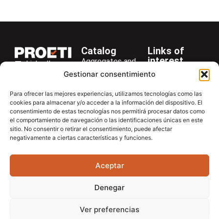
Catalog
Links of
interest
Aggregates and
LinkedIn
Company
Rocks
Gestionar consentimiento
+34 916 28
Services
Bitumen and
29 40
Para ofrecer las mejores experiencias, utilizamos tecnologías como las
Asphalt
News
cookies para almacenar y/o acceder a la información del dispositivo. El
proetisa@proetisa.com
consentimiento de estas tecnologías nos permitirá procesar datos como
Cements
Newsletter
Ctra de
el comportamiento de navegación o las identificaciones únicas en este
Concrete
Download
sitio. No consentir o retirar el consentimiento, puede afectar
Algete, Av
negativamente a ciertas características y funciones.
Soils
Contac
de Tenerife,
Soilmatic
M-106, Km
Aceptar
4,1, 28110
Steels
Algete,
General
Denegar
Madrid
Equipment
Ver preferencias