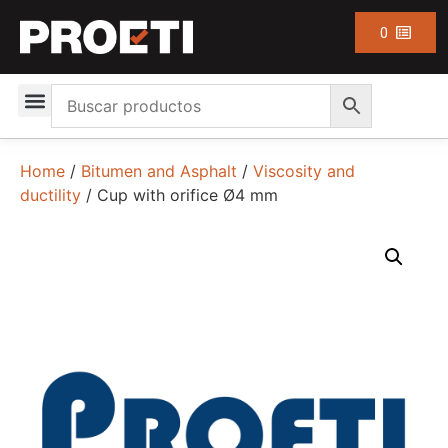
0
Home
/
Bitumen and Asphalt
/
Viscosity and
ductility
/ Cup with orifice Ø4 mm