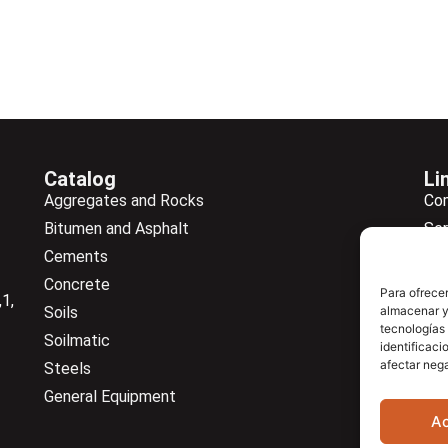
Catalog
Li
Aggregates and Rocks
Co
Bitumen and Asphalt
Ser
Cements
Ne
Concrete
Ne
Para ofrecer
1,
Soils
almacenar y/
Do
tecnologías
Soilmatic
Co
identificaci
afectar nega
Steels
General Equipment
A