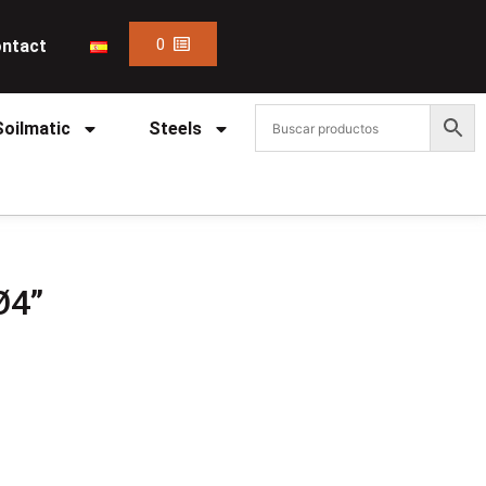
0
ntact
Soilmatic
Steels
Ø4”