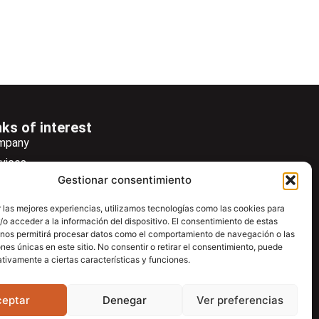
nks of interest
mpany
vices
Gestionar consentimiento
ws
wsletter
 las mejores experiencias, utilizamos tecnologías como las cookies para
o acceder a la información del dispositivo. El consentimiento de estas
wnload
 nos permitirá procesar datos como el comportamiento de navegación o las
ntac
ones únicas en este sitio. No consentir o retirar el consentimiento, puede
tivamente a ciertas características y funciones.
ceptar
Denegar
Ver preferencias