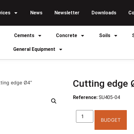
vices
News
Newsletter
Downloads
Co
Cements
Concrete
Soils
General Equipment
Cutting edge 
tting edge Ø4”
Reference:
SU405-04
BUDGET