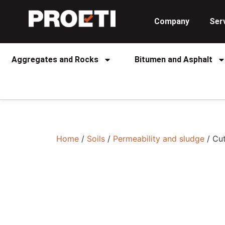
Company
Ser
Aggregates and Rocks
Bitumen and Asphalt
Home
/
Soils
/
Permeability and sludge
/ Cu