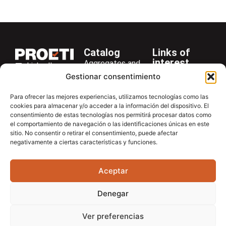
Catalog
Links of
interest
Aggregates and
LinkedIn
Company
Rocks
Gestionar consentimiento
+34 916 28
Services
Bitumen and
29 40
Para ofrecer las mejores experiencias, utilizamos tecnologías como las
Asphalt
News
cookies para almacenar y/o acceder a la información del dispositivo. El
proetisa@proetisa.com
consentimiento de estas tecnologías nos permitirá procesar datos como
Cements
Newsletter
Ctra de
el comportamiento de navegación o las identificaciones únicas en este
Concrete
Download
sitio. No consentir o retirar el consentimiento, puede afectar
Algete, Av
negativamente a ciertas características y funciones.
Soils
Contac
de Tenerife,
Soilmatic
M-106, Km
Aceptar
4,1, 28110
Steels
Algete,
General
Denegar
Madrid
Equipment
Ver preferencias