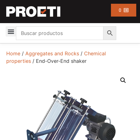
0
Home
/
Aggregates and Rocks
/
Chemical
properties
/ End-Over-End shaker