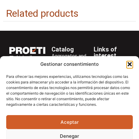
Related products
Catalog
Links of
interest
Aggregates and
LinkedIn
Company
Rocks
Gestionar consentimiento
+34 916 28
Services
Bitumen and
29 40
Para ofrecer las mejores experiencias, utilizamos tecnologías como las
Asphalt
News
cookies para almacenar y/o acceder a la información del dispositivo. El
proetisa@proetisa.com
Cements
Newsletter
consentimiento de estas tecnologías nos permitirá procesar datos como
Ctra de
el comportamiento de navegación o las identificaciones únicas en este
Concrete
Download
sitio. No consentir o retirar el consentimiento, puede afectar
Algete, Av
negativamente a ciertas características y funciones.
Soils
Contac
de Tenerife,
Soilmatic
M-106, Km
Aceptar
4,1, 28110
Steels
Algete,
General
Denegar
Madrid