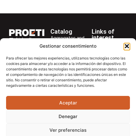
Catalog
Links of
interest
Aggregates and
LinkedIn
Company
Rocks
Gestionar consentimiento
+34 916 28
Services
Bitumen and
29 40
Para ofrecer las mejores experiencias, utilizamos tecnologías como las
Asphalt
News
cookies para almacenar y/o acceder a la información del dispositivo. El
proetisa@proetisa.com
consentimiento de estas tecnologías nos permitirá procesar datos como
Cements
Newsletter
Ctra de
el comportamiento de navegación o las identificaciones únicas en este
Concrete
Download
sitio. No consentir o retirar el consentimiento, puede afectar
Algete, Av
negativamente a ciertas características y funciones.
Soils
Contac
de Tenerife,
Soilmatic
M-106, Km
Aceptar
4,1, 28110
Steels
Algete,
General
Denegar
Madrid
Equipment
Ver preferencias